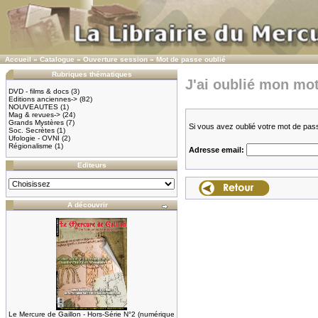
Accueil
»
Catalogue
»
Ouverture session
»
Mot de passe oublié
Rubriques thématiques
J'ai oublié mon mot
DVD - films & docs
(3)
Editions anciennes->
(82)
NOUVEAUTES
(1)
Mag & revues->
(24)
Grands Mystères
(7)
Si vous avez oublié votre mot de pas
Soc. Secrètes
(1)
Ufologie - OVNI
(2)
Régionalisme
(1)
Adresse email:
Editeurs
A découvrir
Le Mercure de Gaillon - Hors-Série N°2 (numérique