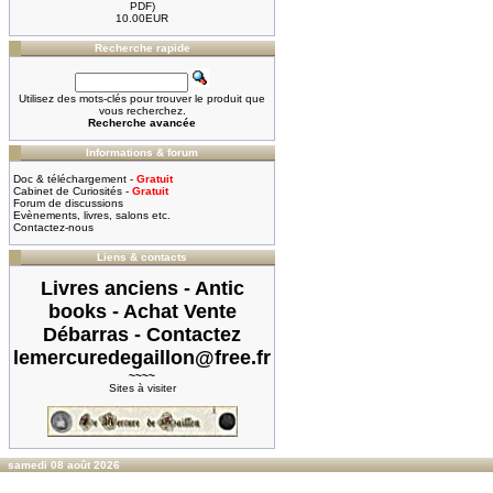
PDF)
10.00EUR
Recherche rapide
Utilisez des mots-clés pour trouver le produit que
vous recherchez.
Recherche avancée
Informations & forum
Doc & téléchargement -
Gratuit
Cabinet de Curiosités -
Gratuit
Forum de discussions
Evènements, livres, salons etc.
Contactez-nous
Liens & contacts
Livres anciens - Antic
books - Achat Vente
Débarras - Contactez
lemercuredegaillon@free.fr
~~~~
Sites à visiter
samedi 08 août 2026