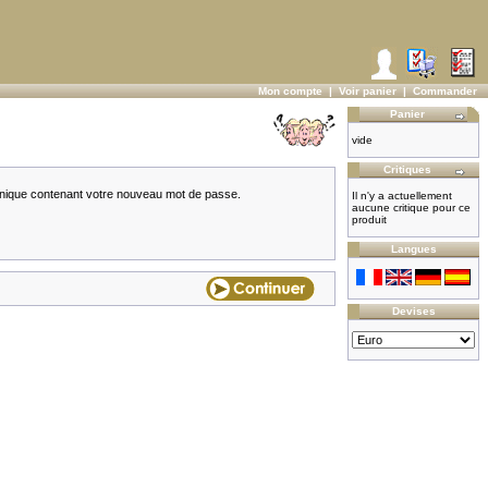
Mon compte
|
Voir panier
|
Commander
Panier
vide
Critiques
ronique contenant votre nouveau mot de passe.
Il n'y a actuellement
aucune critique pour ce
produit
Langues
Devises