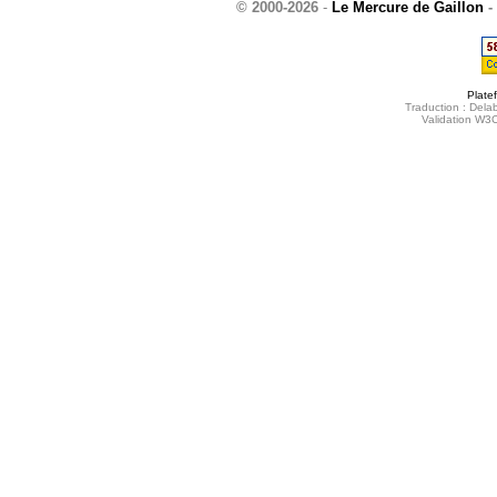
© 2000-2026
-
Le Mercure de Gaillon
-
Plate
Traduction : Delab
Validation W3C