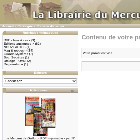
Accueil
»
Catalogue
»
Contenu du panier
Rubriques thématiques
Contenu de votre pa
DVD - films & docs
(3)
Editions anciennes->
(82)
NOUVEAUTES
(1)
Mag & revues->
(24)
Votre panier est vide
Grands Mystères
(7)
Soc. Secrètes
(1)
Ufologie - OVNI
(2)
Régionalisme
(1)
Editeurs
A découvrir
Le Mercure de Gaillon - PDF Imprimable - par N°