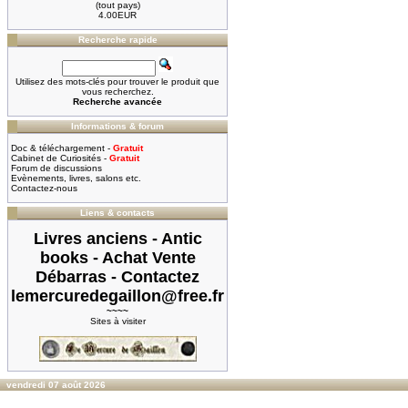
(tout pays)
4.00EUR
Recherche rapide
Utilisez des mots-clés pour trouver le produit que
vous recherchez.
Recherche avancée
Informations & forum
Doc & téléchargement -
Gratuit
Cabinet de Curiosités -
Gratuit
Forum de discussions
Evènements, livres, salons etc.
Contactez-nous
Liens & contacts
Livres anciens - Antic
books - Achat Vente
Débarras - Contactez
lemercuredegaillon@free.fr
~~~~
Sites à visiter
vendredi 07 août 2026