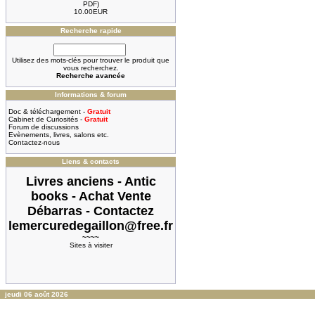
PDF)
10.00EUR
Recherche rapide
Utilisez des mots-clés pour trouver le produit que
vous recherchez.
Recherche avancée
Informations & forum
Doc & téléchargement -
Gratuit
Cabinet de Curiosités -
Gratuit
Forum de discussions
Evènements, livres, salons etc.
Contactez-nous
Liens & contacts
Livres anciens - Antic
books - Achat Vente
Débarras - Contactez
lemercuredegaillon@free.fr
~~~~
Sites à visiter
jeudi 06 août 2026