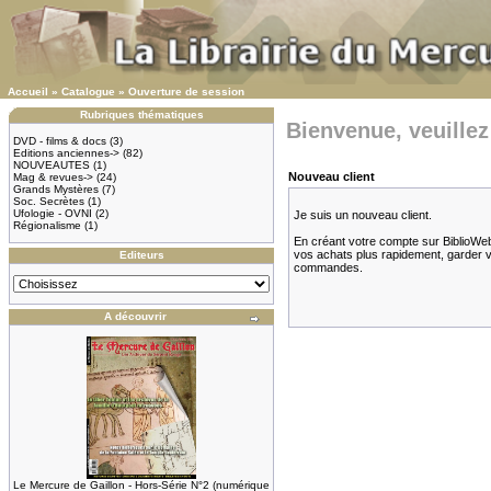
Accueil
»
Catalogue
»
Ouverture de session
Rubriques thématiques
Bienvenue, veuillez
DVD - films & docs
(3)
Editions anciennes->
(82)
NOUVEAUTES
(1)
Nouveau client
Mag & revues->
(24)
Grands Mystères
(7)
Soc. Secrètes
(1)
Ufologie - OVNI
(2)
Je suis un nouveau client.
Régionalisme
(1)
En créant votre compte sur BiblioWeb.
vos achats plus rapidement, garder vot
Editeurs
commandes.
A découvrir
Le Mercure de Gaillon - Hors-Série N°2 (numérique