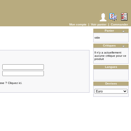
Mon compte
|
Voir panier
|
Commander
Panier
vide
Critiques
Il n'y a actuellement
aucune critique pour ce
produit
Langues
se ? Cliquez ici.
Devises