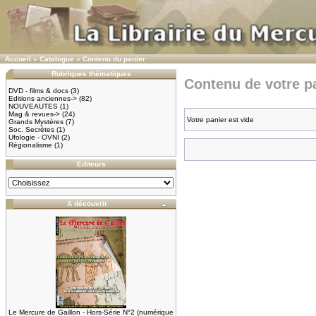
Accueil
»
Catalogue
»
Contenu du panier
Rubriques thématiques
Contenu de votre pa
DVD - films & docs
(3)
Editions anciennes->
(82)
NOUVEAUTES
(1)
Mag & revues->
(24)
Votre panier est vide
Grands Mystères
(7)
Soc. Secrètes
(1)
Ufologie - OVNI
(2)
Régionalisme
(1)
Editeurs
A découvrir
Le Mercure de Gaillon - Hors-Série N°2 (numérique