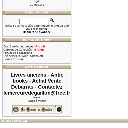
PDF)
10.00EUR
Recherche rapide
Utilisez des mots-clés pour trouver le produit que
vous recherchez.
Recherche avancée
Informations & forum
Doc & téléchargement -
Gratuit
Cabinet de Curiosités -
Gratuit
Forum de discussions
Evènements, livres, salons etc.
Contactez-nous
Liens & contacts
Livres anciens - Antic
books - Achat Vente
Débarras - Contactez
lemercuredegaillon@free.fr
~~~~
Sites à visiter
jeudi 06 août 2026