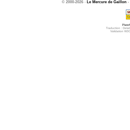
© 2000-2026
-
Le Mercure de Gaillon
-
Plate
Traduction : Delab
Validation W3C