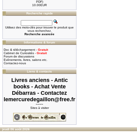
PDF)
10.00EUR
Recherche rapide
Utilisez des mots-clés pour trouver le produit que
vous recherchez.
Recherche avancée
Informations & forum
Doc & téléchargement -
Gratuit
Cabinet de Curiosités -
Gratuit
Forum de discussions
Evènements, livres, salons etc.
Contactez-nous
Liens & contacts
Livres anciens - Antic
books - Achat Vente
Débarras - Contactez
lemercuredegaillon@free.fr
~~~~
Sites à visiter
jeudi 06 août 2026