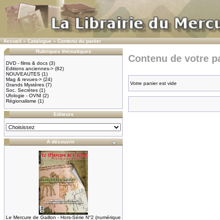
Accueil
»
Catalogue
»
Contenu du panier
Rubriques thématiques
Contenu de votre pa
DVD - films & docs
(3)
Editions anciennes->
(82)
NOUVEAUTES
(1)
Mag & revues->
(24)
Votre panier est vide
Grands Mystères
(7)
Soc. Secrètes
(1)
Ufologie - OVNI
(2)
Régionalisme
(1)
Editeurs
A découvrir
Le Mercure de Gaillon - Hors-Série N°2 (numérique