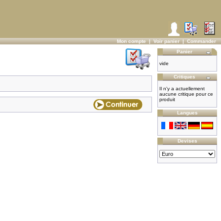
Mon compte
|
Voir panier
|
Commander
Panier
vide
Critiques
Il n'y a actuellement
aucune critique pour ce
produit
Langues
Devises