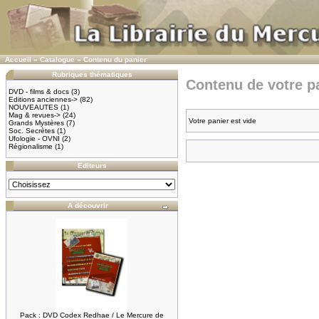
Accueil
»
Catalogue
»
Contenu du panier
Rubriques thématiques
Contenu de votre pa
DVD - films & docs
(3)
Editions anciennes->
(82)
NOUVEAUTES
(1)
Mag & revues->
(24)
Votre panier est vide
Grands Mystères
(7)
Soc. Secrètes
(1)
Ufologie - OVNI
(2)
Régionalisme
(1)
Editeurs
A découvrir
Pack : DVD Codex Redhae / Le Mercure de