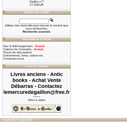
Gaillon n°7
27.00EUR
Recherche rapide
Utilisez des mots-clés pour trouver le produit que
vous recherchez.
Recherche avancée
Informations & forum
Doc & téléchargement -
Gratuit
Cabinet de Curiosités -
Gratuit
Forum de discussions
Evènements, livres, salons etc.
Contactez-nous
Liens & contacts
Livres anciens - Antic
books - Achat Vente
Débarras - Contactez
lemercuredegaillon@free.fr
~~~~
Sites à visiter
vendredi 07 août 2026