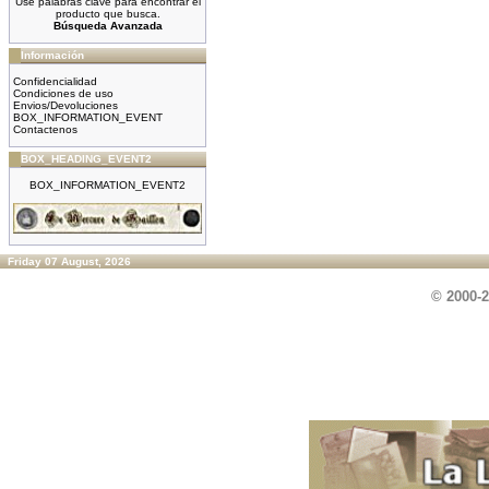
Use palabras clave para encontrar el
producto que busca.
Búsqueda Avanzada
Información
Confidencialidad
Condiciones de uso
Envios/Devoluciones
BOX_INFORMATION_EVENT
Contactenos
BOX_HEADING_EVENT2
BOX_INFORMATION_EVENT2
Friday 07 August, 2026
© 2000-