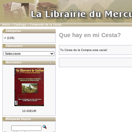
Inicio
»
Catálogo
»
Contenido de la Cesta
Categorias
Que hay en mi Cesta?
->
(128)
Fabricantes
Tu Cesta de la Compra esta vacia!
Novedades
10.00EUR
Búsqueda Rápida