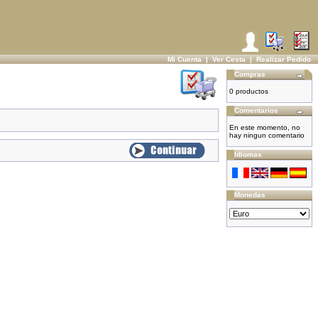
Mi Cuenta
|
Ver Cesta
|
Realizar Pedido
Compras
0 productos
Comentarios
En este momento, no
hay ningun comentario
Idiomas
Monedas