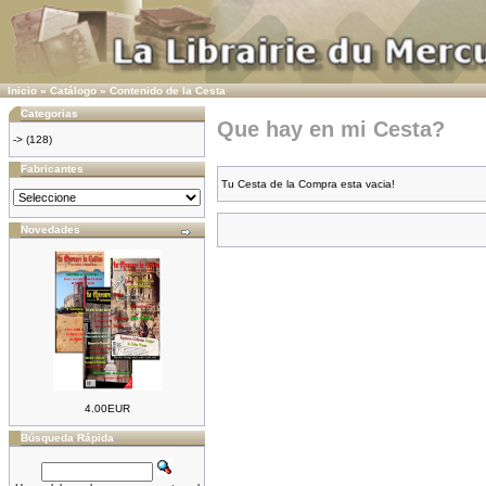
Inicio
»
Catálogo
»
Contenido de la Cesta
Categorias
Que hay en mi Cesta?
->
(128)
Fabricantes
Tu Cesta de la Compra esta vacia!
Novedades
4.00EUR
Búsqueda Rápida