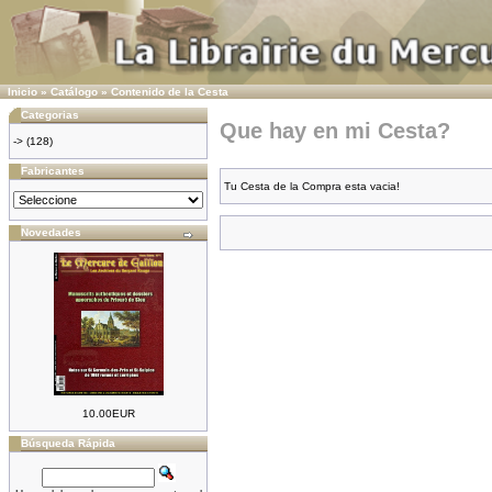
Inicio
»
Catálogo
»
Contenido de la Cesta
Categorias
Que hay en mi Cesta?
->
(128)
Fabricantes
Tu Cesta de la Compra esta vacia!
Novedades
10.00EUR
Búsqueda Rápida