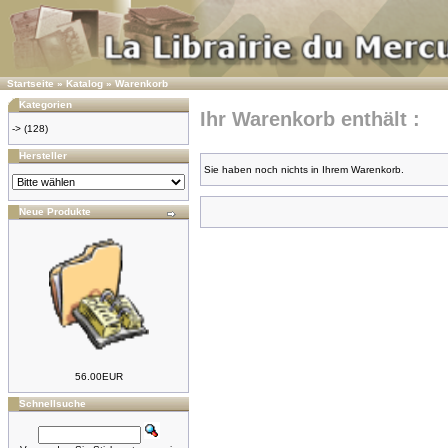
Startseite
»
Katalog
»
Warenkorb
Kategorien
Ihr Warenkorb enthält :
->
(128)
Hersteller
Sie haben noch nichts in Ihrem Warenkorb.
Neue Produkte
56.00EUR
Schnellsuche