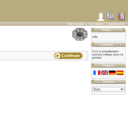
Mon compte
|
Voir panier
|
Commander
Panier
vide
Critiques
Il n'y a actuellement
aucune critique pour ce
produit
Langues
Devises