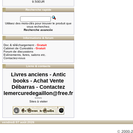
9.50EUR
Recherche rapide
Utilisez des mots-clés pour trouver le produit que
vous recherchez.
Recherche avancée
Informations & forum
Doc & téléchargement -
Gratuit
Cabinet de Curiosités -
Gratuit
Forum de discussions
Evènements, livres, salons etc.
Contactez-nous
Liens & contacts
Livres anciens - Antic
books - Achat Vente
Débarras - Contactez
lemercuredegaillon@free.fr
~~~~
Sites à visiter
vendredi 07 août 2026
© 2000-