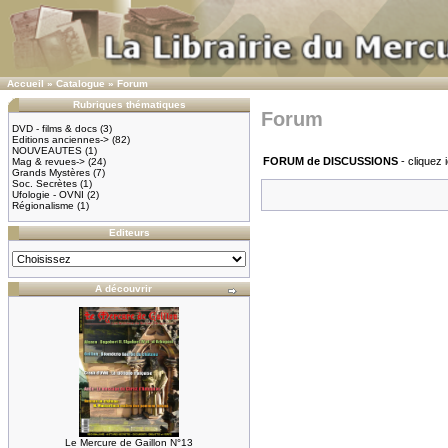
Accueil
»
Catalogue
»
Forum
Rubriques thématiques
Forum
DVD - films & docs
(3)
Editions anciennes->
(82)
NOUVEAUTES
(1)
FORUM de DISCUSSIONS
- cliquez i
Mag & revues->
(24)
Grands Mystères
(7)
Soc. Secrètes
(1)
Ufologie - OVNI
(2)
Régionalisme
(1)
Editeurs
A découvrir
Le Mercure de Gaillon N°13