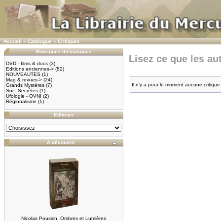
Accueil
»
Catalogue
»
Critiques
Rubriques thématiques
Lisez ce que les au
DVD - films & docs
(3)
Editions anciennes->
(82)
NOUVEAUTES
(1)
Mag & revues->
(24)
Il n'y a pour le moment aucune critique 
Grands Mystères
(7)
Soc. Secrètes
(1)
Ufologie - OVNI
(2)
Régionalisme
(1)
Editeurs
A découvrir
Nicolas Poussin, Ombres et Lumières