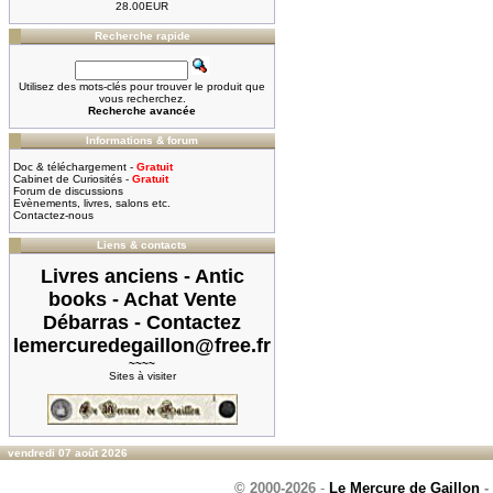
28.00EUR
Recherche rapide
Utilisez des mots-clés pour trouver le produit que
vous recherchez.
Recherche avancée
Informations & forum
Doc & téléchargement -
Gratuit
Cabinet de Curiosités -
Gratuit
Forum de discussions
Evènements, livres, salons etc.
Contactez-nous
Liens & contacts
Livres anciens - Antic
books - Achat Vente
Débarras - Contactez
lemercuredegaillon@free.fr
~~~~
Sites à visiter
vendredi 07 août 2026
© 2000-2026
-
Le Mercure de Gaillon
-