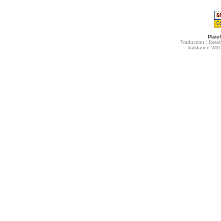
Plate
Traduction : Delab
Validation W3C