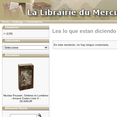
Inicio
»
Catálogo
»
Comentarios
Categorias
Lea lo que estan diciend
->
(128)
Fabricantes
En este momento, no hay ningun comentario.
Novedades
Nicolas Poussin, Ombres et Lumières
- Arcana Codex Livre V -
28.00EUR
Búsqueda Rápida