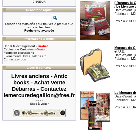
9.50EUR
[ Rennes-le-
/ Le Mercure 
Recherche rapide
Date d'ajout : 
Fabricant : M2
Prix : 43.90E
Utilisez des mots-clés pour trouver le produit que
vous recherchez.
Recherche avancée
Informations & forum
Doc & téléchargement -
Gratuit
Mercure de Ga
Cabinet de Curiosités -
Gratuit
et U.E.
Forum de discussions
Date d'ajout : 
Evènements, livres, salons etc.
Fabricant : M2
Contactez-nous
Prix : 56.00E
Liens & contacts
Livres anciens - Antic
books - Achat Vente
Débarras - Contactez
Le Mercure de
lemercuredegaillon@free.fr
Date d'ajout : 
Fabricant : M2
~~~~
Sites à visiter
Prix : 4.00EU