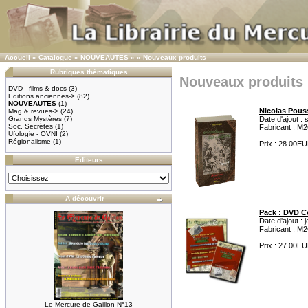
Accueil
»
Catalogue
»
NOUVEAUTES
»
»
Nouveaux produits
Rubriques thématiques
Nouveaux produits
DVD - films & docs
(3)
Editions anciennes->
(82)
NOUVEAUTES
(1)
Nicolas Pous
Mag & revues->
(24)
Grands Mystères
(7)
Date d'ajout 
Soc. Secrètes
(1)
Fabricant : M2
Ufologie - OVNI
(2)
Régionalisme
(1)
Prix : 28.00E
Editeurs
A découvrir
Pack : DVD C
Date d'ajout : 
Fabricant : M2
Prix : 27.00E
Le Mercure de Gaillon N°13