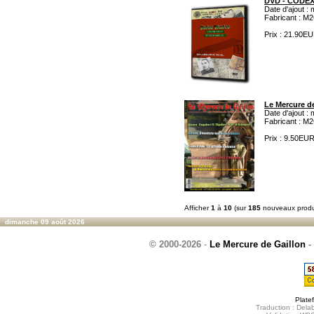
DVD - CODE
Date d'ajout :
Fabricant : M2
Prix : 21.90E
Le Mercure de
Date d'ajout :
Fabricant : M2
Prix : 9.50EU
Afficher
1
à
10
(sur
185
nouveaux produ
dimanche 09 août 2026
© 2000-2026
-
Le Mercure de Gaillon
-
Plate
Traduction : Delab