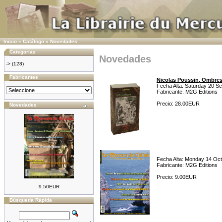
Inicio
»
Catálogo
»
Novedades
Categorias
Novedades
->
(128)
Fabricantes
Nicolas Poussin, Ombres 
Fecha Alta: Saturday 20 S
Fabricante: M2G Editions
Precio: 28.00EUR
Novedades
Fecha Alta: Monday 14 Oct
Fabricante: M2G Editions
Precio: 9.00EUR
9.50EUR
Búsqueda Rápida