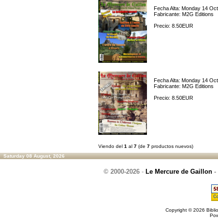
Fecha Alta: Monday 14 Oct
Fabricante: M2G Editions
Precio: 8.50EUR
Fecha Alta: Monday 14 Oct
Fabricante: M2G Editions
Precio: 8.50EUR
Viendo del
1
al
7
(de
7
productos nuevos)
Saturday 08 August, 2026
© 2000-2026
-
Le Mercure de Gaillon
-
Copyright © 2026
Bibli
Po