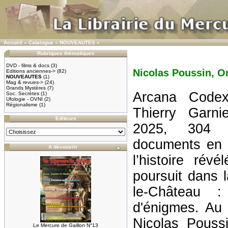
Accueil
»
Catalogue
»
NOUVEAUTES
»
Rubriques thématiques
DVD - films & docs
(3)
Nicolas Poussin, O
Editions anciennes->
(82)
NOUVEAUTES
(1)
Mag & revues->
(24)
Grands Mystères
(7)
Arcana Code
Soc. Secrètes
(1)
Ufologie - OVNI
(2)
Régionalisme
(1)
Thierry Garni
Editeurs
2025, 304
documents en 
A découvrir
l’histoire rév
poursuit dans 
le-Château 
d'énigmes. Au
Nicolas Pouss
Le Mercure de Gaillon N°13