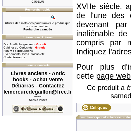
9.50EUR
XVIIe siècle, 
Recherche rapide
de l'une des c
devenant par
Utilisez des mots-clés pour trouver le produit que
vous recherchez.
Recherche avancée
inaliénable de 
Informations & forum
compris par m
Doc & téléchargement -
Gratuit
Cabinet de Curiosités -
Gratuit
Indiquez l'adres
Forum de discussions
Evènements, livres, salons etc.
Contactez-nous
Pour plus d'in
Liens & contacts
Livres anciens - Antic
cette
page web
books - Achat Vente
Débarras - Contactez
Ce produit a é
lemercuredegaillon@free.fr
samed
~~~~
Sites à visiter
Les clients qui ont acheté ce produi