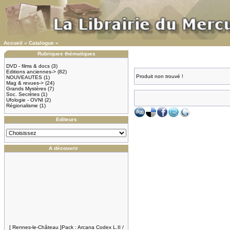
Accueil
»
Catalogue
»
Rubriques thématiques
DVD - films & docs
(3)
Editions anciennes->
(82)
Produit non trouvé !
NOUVEAUTES
(1)
Mag & revues->
(24)
Grands Mystères
(7)
Soc. Secrètes
(1)
Ufologie - OVNI
(2)
Régionalisme
(1)
Editeurs
A découvrir
[ Rennes-le-Château ]Pack : Arcana Codex L.II /