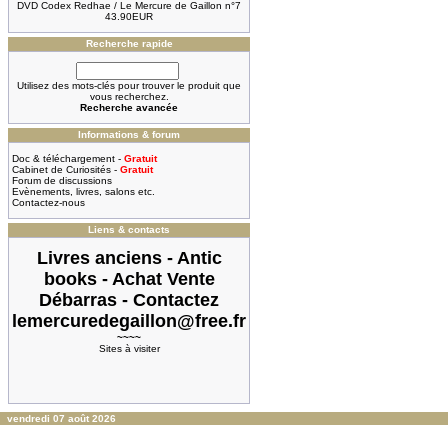
DVD Codex Redhae / Le Mercure de Gaillon n°7
43.90EUR
Recherche rapide
Utilisez des mots-clés pour trouver le produit que
vous recherchez.
Recherche avancée
Informations & forum
Doc & téléchargement -
Gratuit
Cabinet de Curiosités -
Gratuit
Forum de discussions
Evènements, livres, salons etc.
Contactez-nous
Liens & contacts
Livres anciens - Antic
books - Achat Vente
Débarras - Contactez
lemercuredegaillon@free.fr
~~~~
Sites à visiter
vendredi 07 août 2026