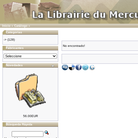
Inicio
»
Catálogo
»
Categorias
->
(128)
No encontrado!
Fabricantes
Novedades
56.00EUR
Búsqueda Rápida