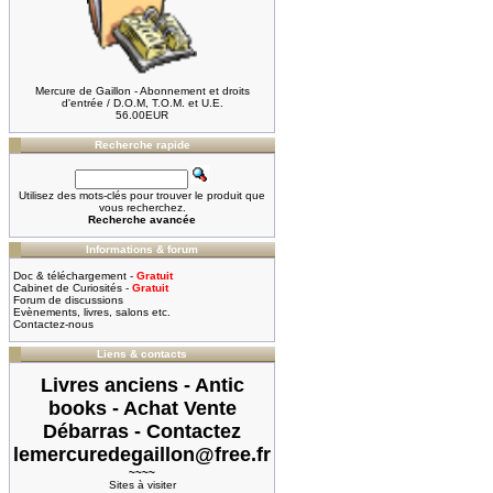
Mercure de Gaillon - Abonnement et droits
d'entrée / D.O.M, T.O.M. et U.E.
56.00EUR
Recherche rapide
Utilisez des mots-clés pour trouver le produit que
vous recherchez.
Recherche avancée
Informations & forum
Doc & téléchargement -
Gratuit
Cabinet de Curiosités -
Gratuit
Forum de discussions
Evènements, livres, salons etc.
Contactez-nous
Liens & contacts
Livres anciens - Antic
books - Achat Vente
Débarras - Contactez
lemercuredegaillon@free.fr
~~~~
Sites à visiter