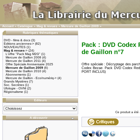
Accueil
»
Catalogue
»
Mag & revues
»
Mercure de Gaillon 2009
»
Rubriques thématiques
DVD - films & docs
(3)
Pack : DVD Codex 
Editions anciennes->
(82)
NOUVEAUTES
(1)
de Gaillon n°7
Mag & revues
->
(24)
L'offre "Pack Mag M2G"
(1)
Mercure de Gaillon 2008
(4)
Mercure de Gaillon 2011
(4)
Offre spéciale : Décryptage des parc
Offre Spéciale Anniversaire 2025
Mercure de Gaillon 2009
(6)
Codex Bezae. Pack DVD Codex Redha
Mercure de Gaillon 2010
(4)
PORT INCLUS)
Abonnements
(1)
Mercure de Gaillon - Eco/numériq->
(4)
Grands Mystères
(7)
Soc. Secrètes
(1)
Ufologie - OVNI
(2)
Régionalisme
(1)
Editeurs
Ce produit a été 
A découvrir