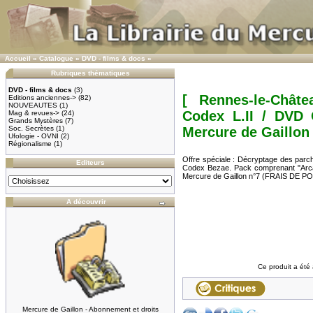
Accueil
»
Catalogue
»
DVD - films & docs
»
Rubriques thématiques
DVD - films & docs
(3)
[ Rennes-le-Chât
Editions anciennes->
(82)
NOUVEAUTES
(1)
Codex L.II / DVD
Mag & revues->
(24)
Grands Mystères
(7)
Soc. Secrètes
(1)
Mercure de Gaillon
Ufologie - OVNI
(2)
Régionalisme
(1)
Offre spéciale : Décryptage des parc
Editeurs
Codex Bezae. Pack comprenant "Arc
Mercure de Gaillon n°7 (FRAIS DE 
A découvrir
Ce produit a été 
Mercure de Gaillon - Abonnement et droits