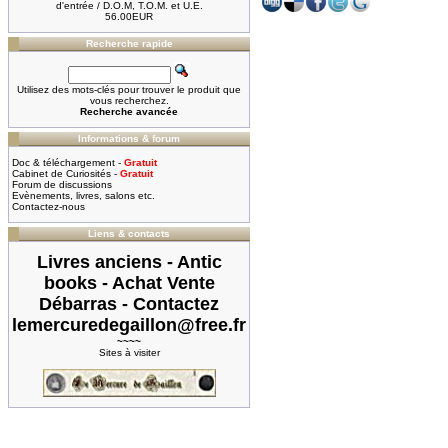
d'entrée / D.O.M, T.O.M. et U.E.
56.00EUR
Recherche rapide
Utilisez des mots-clés pour trouver le produit que
vous recherchez.
Recherche avancée
Informations & forum
Doc & téléchargement -
Gratuit
Cabinet de Curiosités -
Gratuit
Forum de discussions
Evènements, livres, salons etc.
Contactez-nous
Liens & contacts
Livres anciens - Antic
books - Achat Vente
Débarras - Contactez
lemercuredegaillon@free.fr
~~~~
Sites à visiter