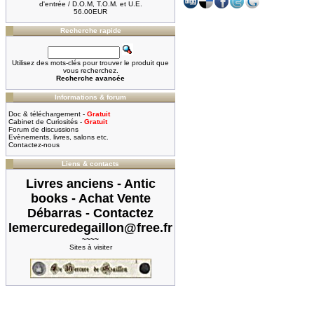
d'entrée / D.O.M, T.O.M. et U.E.
56.00EUR
Recherche rapide
Utilisez des mots-clés pour trouver le produit que
vous recherchez.
Recherche avancée
Informations & forum
Doc & téléchargement -
Gratuit
Cabinet de Curiosités -
Gratuit
Forum de discussions
Evènements, livres, salons etc.
Contactez-nous
Liens & contacts
Livres anciens - Antic
books - Achat Vente
Débarras - Contactez
lemercuredegaillon@free.fr
~~~~
Sites à visiter