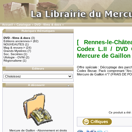
Accueil
»
Catalogue
»
DVD - films & docs
»
Rubriques thématiques
DVD - films & docs
(3)
[ Rennes-le-Chât
Editions anciennes->
(82)
NOUVEAUTES
(1)
Codex L.II / DVD
Mag & revues->
(24)
Grands Mystères
(7)
Soc. Secrètes
(1)
Mercure de Gaillon
Ufologie - OVNI
(2)
Régionalisme
(1)
Offre spéciale : Décryptage des parc
Editeurs
Codex Bezae. Pack comprenant "Arc
Mercure de Gaillon n°7 (FRAIS DE 
A découvrir
Ce produit a été 
Mercure de Gaillon - Abonnement et droits