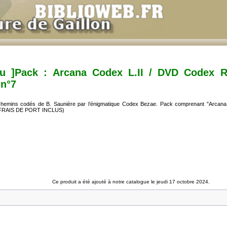
au ]Pack : Arcana Codex L.II / DVD Codex 
 n°7
rchemins codés de B. Saunière par l’énigmatique Codex Bezae. Pack comprenant "Arcan
7 (FRAIS DE PORT INCLUS)
Ce produit a été ajouté à notre catalogue le jeudi 17 octobre 2024.