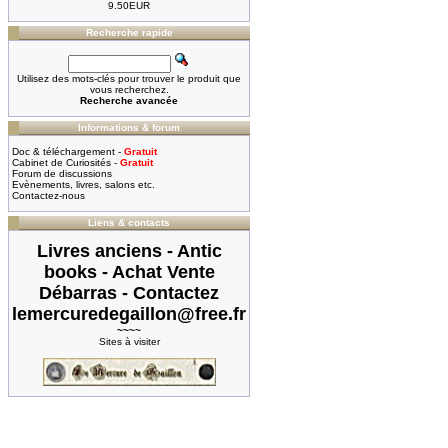
9.50EUR
Recherche rapide
Utilisez des mots-clés pour trouver le produit que
vous recherchez.
Recherche avancée
Informations & forum
Doc & téléchargement -
Gratuit
Cabinet de Curiosités -
Gratuit
Forum de discussions
Evènements, livres, salons etc.
Contactez-nous
Liens & contacts
Livres anciens - Antic
books - Achat Vente
Débarras - Contactez
lemercuredegaillon@free.fr
~~~~
Sites à visiter