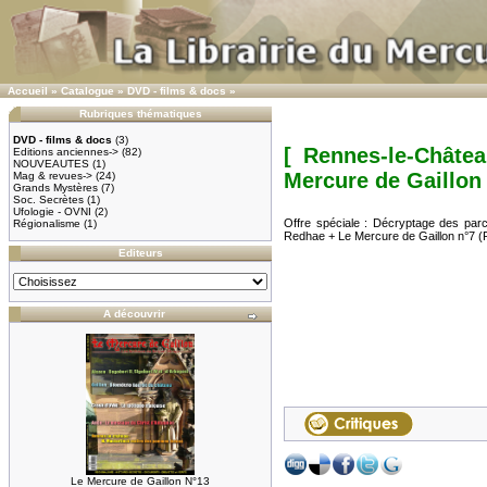
Accueil
»
Catalogue
»
DVD - films & docs
»
Rubriques thématiques
DVD - films & docs
(3)
[ Rennes-le-Châte
Editions anciennes->
(82)
NOUVEAUTES
(1)
Mercure de Gaillon
Mag & revues->
(24)
Grands Mystères
(7)
Soc. Secrètes
(1)
Ufologie - OVNI
(2)
Offre spéciale : Décryptage des pa
Régionalisme
(1)
Redhae + Le Mercure de Gaillon n°
Editeurs
A découvrir
Le Mercure de Gaillon N°13