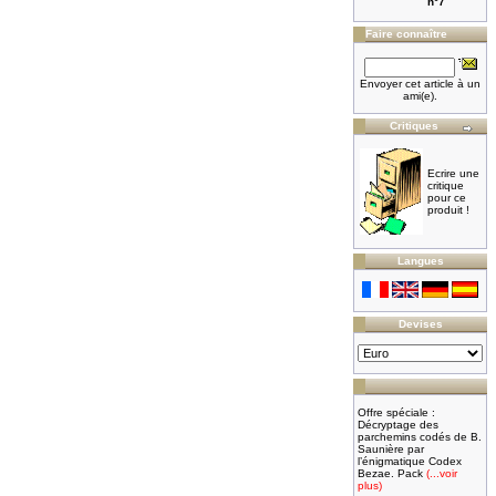
n°7
Faire connaître
Envoyer cet article à un
ami(e).
Critiques
Ecrire une
critique
pour ce
produit !
Langues
Devises
Offre spéciale :
Décryptage des
parchemins codés de B.
Saunière par
l’énigmatique Codex
Bezae. Pack
(...voir
plus)