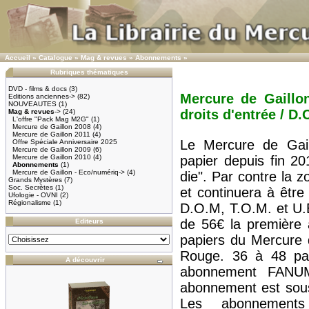
Accueil
»
Catalogue
»
Mag & revues
»
Abonnements
»
Rubriques thématiques
DVD - films & docs
(3)
Mercure de Gaillo
Editions anciennes->
(82)
NOUVEAUTES
(1)
droits d'entrée / D.
Mag & revues
->
(24)
L'offre "Pack Mag M2G"
(1)
Mercure de Gaillon 2008
(4)
Mercure de Gaillon 2011
(4)
Le Mercure de Gail
Offre Spéciale Anniversaire 2025
Mercure de Gaillon 2009
(6)
Mercure de Gaillon 2010
(4)
papier depuis fin 20
Abonnements
(1)
Mercure de Gaillon - Eco/numériq->
(4)
die". Par contre la 
Grands Mystères
(7)
Soc. Secrètes
(1)
et continuera à être
Ufologie - OVNI
(2)
Régionalisme
(1)
D.O.M, T.O.M. et U.E.
de 56€ la première
Editeurs
papiers du Mercure 
Rouge. 36 à 48 pa
A découvrir
abonnement FANUM 
abonnement est sous
Les abonnements