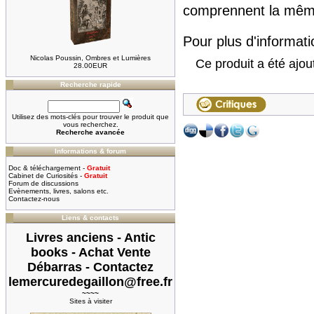
comprennent la même
Pour plus d'informatio
Nicolas Poussin, Ombres et Lumières
Ce produit a été ajou
28.00EUR
Recherche rapide
Utilisez des mots-clés pour trouver le produit que
vous recherchez.
Recherche avancée
Informations & forum
Doc & téléchargement -
Gratuit
Cabinet de Curiosités -
Gratuit
Forum de discussions
Evènements, livres, salons etc.
Contactez-nous
Liens & contacts
Livres anciens - Antic
books - Achat Vente
Débarras - Contactez
lemercuredegaillon@free.fr
~~~~
Sites à visiter