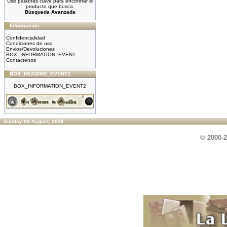
Use palabras clave para encontrar el
producto que busca.
Búsqueda Avanzada
Información
Confidencialidad
Condiciones de uso
Envios/Devoluciones
BOX_INFORMATION_EVENT
Contactenos
BOX_HEADING_EVENT2
BOX_INFORMATION_EVENT2
Sunday 09 August, 2026
© 2000-