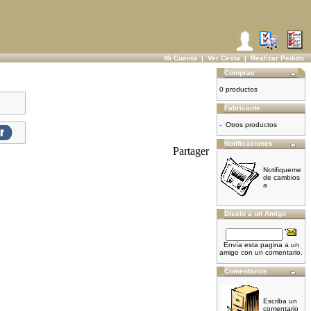
Mi Cuenta
|
Ver Cesta
|
Realizar Pedido
Compras
0 productos
Fabricante
-
Otros productos
Notificaciones
Partager
Notifiqueme
de cambios
a
Díselo a un Amigo
Envía esta pagina a un
amigo con un comentario.
Comentarios
Escriba un
comentario