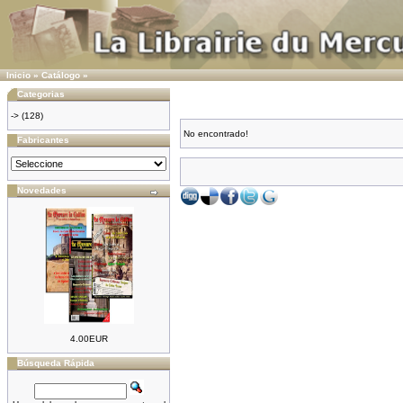
Inicio
»
Catálogo
»
Categorias
->
(128)
No encontrado!
Fabricantes
Novedades
4.00EUR
Búsqueda Rápida