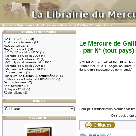
Accueil
»
Catalogue
»
Mag & revues
»
Mercure de Gaillon - Eco/numériq
»
Rubriques thématiques
DVD - films & docs
(3)
Le Mercure de Gail
Editions anciennes->
(82)
NOUVEAUTES
(1)
- par N° (tout pays)
Mag & revues
->
(24)
L'offre "Pack Mag M2G"
(1)
Mercure de Gaillon 2008
(4)
Mercure de Gaillon 2011
(4)
NOUVEAU au FORMAT PDF Imprima
Offre Spéciale Anniversaire 2025
Mercure de Gaillon 2009
(6)
Trimestriel, 40 à 44 pages couleurs, 
Mercure de Gaillon 2010
(4)
dans votre message de commande)
Abonnements
(1)
Mercure de Gaillon - Eco/numériq
->
(4)
Mercure de Gaillon - HORS-SERIE
(2)
Grands Mystères
(7)
Soc. Secrètes
(1)
Ufologie - OVNI
(2)
Régionalisme
(1)
Editeurs
Pour plus d'information, veuillez visiter
Ce produit a été 
A découvrir