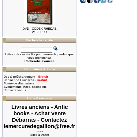
DVD - CODEX RHEDAE
21.90EUR
Recherche rapide
Utilisez des mots-clés pour trouver le produit que
vous recherchez.
Recherche avancée
Informations & forum
Doc & téléchargement -
Gratuit
Cabinet de Curiosités -
Gratuit
Forum de discussions
Evènements, livres, salons etc.
Contactez-nous
Liens & contacts
Livres anciens - Antic
books - Achat Vente
Débarras - Contactez
lemercuredegaillon@free.fr
~~~~
Sites à visiter