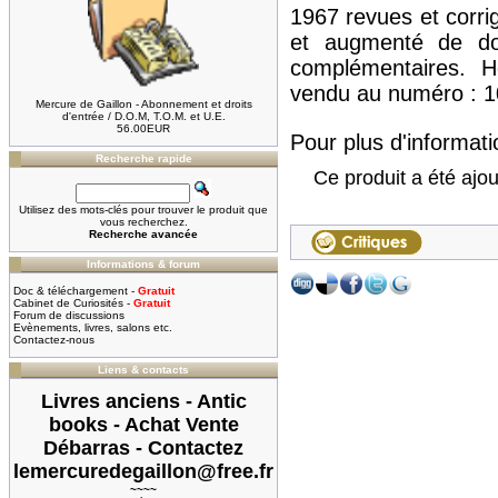
1967 revues et corr
et augmenté de do
complémentaires. 
vendu au numéro : 10
Mercure de Gaillon - Abonnement et droits
d'entrée / D.O.M, T.O.M. et U.E.
56.00EUR
Pour plus d'informatio
Recherche rapide
Ce produit a été ajou
Utilisez des mots-clés pour trouver le produit que
vous recherchez.
Recherche avancée
Informations & forum
Doc & téléchargement -
Gratuit
Cabinet de Curiosités -
Gratuit
Forum de discussions
Evènements, livres, salons etc.
Contactez-nous
Liens & contacts
Livres anciens - Antic
books - Achat Vente
Débarras - Contactez
lemercuredegaillon@free.fr
~~~~