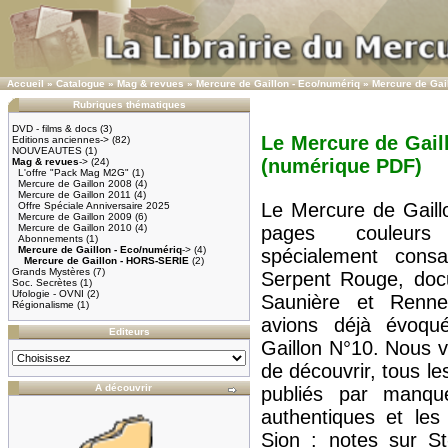
Accueil
»
Catalogue
»
Mag & revues
»
Mercure de Gaillon - Eco/numériq
»
Mercure de Gai
Rubriques thématiques
DVD - films & docs
(3)
Le Mercure de Gaill
Editions anciennes->
(82)
NOUVEAUTES
(1)
(numérique PDF)
Mag & revues
->
(24)
L'offre "Pack Mag M2G"
(1)
Mercure de Gaillon 2008
(4)
Mercure de Gaillon 2011
(4)
Le Mercure de Gaill
Offre Spéciale Anniversaire 2025
Mercure de Gaillon 2009
(6)
Mercure de Gaillon 2010
(4)
pages couleurs
Abonnements
(1)
Mercure de Gaillon - Eco/numériq
->
(4)
spécialement cons
Mercure de Gaillon - HORS-SERIE
(2)
Grands Mystères
(7)
Serpent Rouge, docu
Soc. Secrètes
(1)
Ufologie - OVNI
(2)
Saunière et Renne
Régionalisme
(1)
avions déjà évoqu
Editeurs
Gaillon N°10. Nous v
de découvrir, tous l
A découvrir
publiés par manqu
authentiques et les
Sion : notes sur St