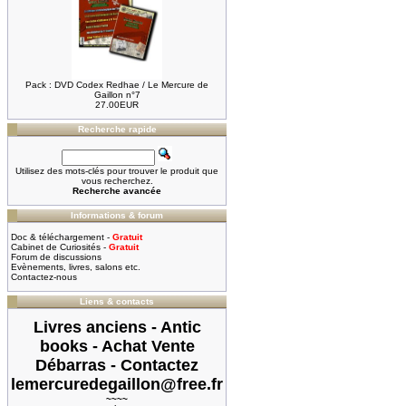
Pack : DVD Codex Redhae / Le Mercure de
Gaillon n°7
27.00EUR
Recherche rapide
Utilisez des mots-clés pour trouver le produit que
vous recherchez.
Recherche avancée
Informations & forum
Doc & téléchargement -
Gratuit
Cabinet de Curiosités -
Gratuit
Forum de discussions
Evènements, livres, salons etc.
Contactez-nous
Liens & contacts
Livres anciens - Antic
books - Achat Vente
Débarras - Contactez
lemercuredegaillon@free.fr
~~~~