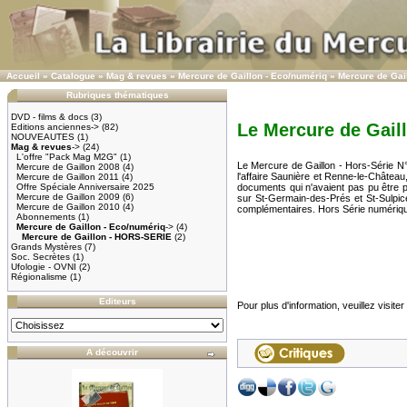
Accueil
»
Catalogue
»
Mag & revues
»
Mercure de Gaillon - Eco/numériq
»
Mercure de Gai
Rubriques thématiques
DVD - films & docs
(3)
Le Mercure de Gail
Editions anciennes->
(82)
NOUVEAUTES
(1)
Mag & revues
->
(24)
L'offre "Pack Mag M2G"
(1)
Le Mercure de Gaillon - Hors-Série 
Mercure de Gaillon 2008
(4)
l'affaire Saunière et Renne-le-Châtea
Mercure de Gaillon 2011
(4)
Offre Spéciale Anniversaire 2025
documents qui n'avaient pas pu être 
Mercure de Gaillon 2009
(6)
sur St-Germain-des-Prés et St-Sulpi
Mercure de Gaillon 2010
(4)
complémentaires. Hors Série numériqu
Abonnements
(1)
Mercure de Gaillon - Eco/numériq
->
(4)
Mercure de Gaillon - HORS-SERIE
(2)
Grands Mystères
(7)
Soc. Secrètes
(1)
Ufologie - OVNI
(2)
Régionalisme
(1)
Editeurs
Pour plus d'information, veuillez visiter
A découvrir