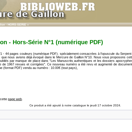
llon - HORS-SERIE
»
lon - Hors-Série N°1 (numérique PDF)
N°1 - 44 pages couleurs (numérique PDF). spécialement consacrées à l'opuscule du Serpen
u, que nous avions déjà évoqué dans le Mercure de Gaillon N°10. Nous vous proposons cette 
publiés par manque de place dans "Les Manuscrits authentiques et les dossiers apocryphes
ce de 1967 revues et corrigées". Ce nouveau numéro a été revu et augmenté de documents
e (format PDF) vendu au numéro : 10.00€ (tout pays),
 cette
page web
.
Ce produit a été ajouté à notre catalogue le jeudi 17 octobre 2024.