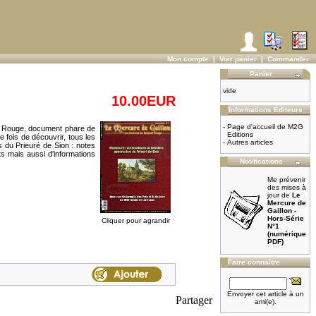
Mon compte
|
Voir panier
|
Commander
Panier
vide
10.00EUR
Informations Editeurs
-
Page d'accueil de M2G
t Rouge, document phare de
Editions
fois de découvrir, tous les
-
Autres articles
 du Prieuré de Sion : notes
 mais aussi d'informations
Notifications
Me prévenir
des mises à
jour de
Le
Mercure de
Gaillon -
Hors-Série
Cliquer pour agrandir
N°1
(numérique
PDF)
Faire connaître
Envoyer cet article à un
Partager
ami(e).