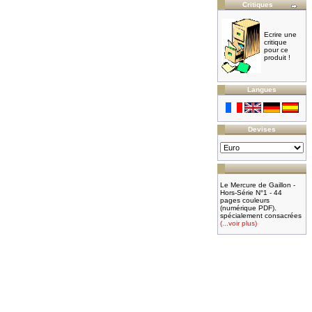
Critiques
Ecrire une
critique
pour ce
produit !
Langues
Devises
Le Mercure de Gaillon -
Hors-Série N°1 - 44
pages couleurs
(numérique PDF).
spécialement consacrées
(...voir plus)