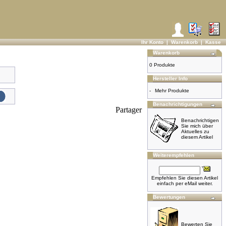
Ihr Konto
|
Warenkorb
|
Kasse
Warenkorb
0 Produkte
Hersteller Info
-
Mehr Produkte
Benachrichtigungen
Partager
Benachrichtigen
Sie mich über
Aktuelles zu
diesem Artikel
Weiterempfehlen
Empfehlen Sie diesen Artikel
einfach per eMail weiter.
Bewertungen
Bewerten Sie