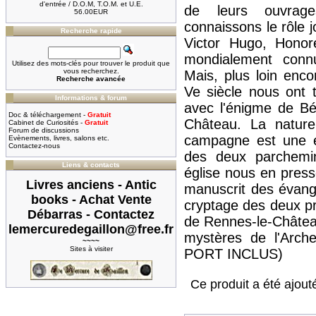
d'entrée / D.O.M, T.O.M. et U.E.
de leurs ouvrag
56.00EUR
connaissons le rôle 
Recherche rapide
Victor Hugo, Honor
mondialement conn
Utilisez des mots-clés pour trouver le produit que
vous recherchez.
Mais, plus loin enco
Recherche avancée
Ve siècle nous ont 
Informations & forum
avec l'énigme de Bé
Doc & téléchargement -
Gratuit
Château. La natur
Cabinet de Curiosités -
Gratuit
Forum de discussions
campagne est une én
Evènements, livres, salons etc.
Contactez-nous
des deux parchemin
Liens & contacts
église nous en pres
Livres anciens - Antic
manuscrit des évangi
books - Achat Vente
cryptage des deux pri
Débarras - Contactez
de Rennes-le-Château
lemercuredegaillon@free.fr
mystères de l'Arch
~~~~
Sites à visiter
PORT INCLUS)
Ce produit a été ajout