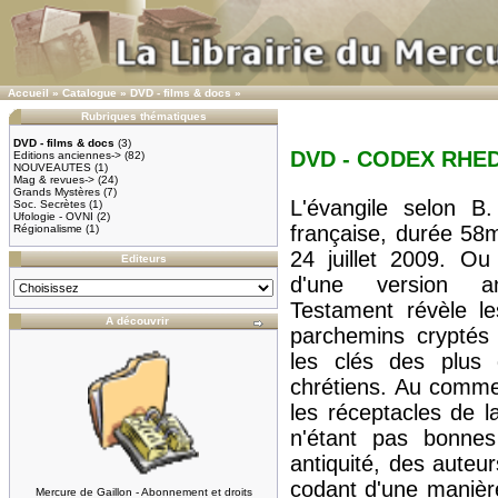
Accueil
»
Catalogue
»
DVD - films & docs
»
Rubriques thématiques
DVD - films & docs
(3)
DVD - CODEX RHE
Editions anciennes->
(82)
NOUVEAUTES
(1)
Mag & revues->
(24)
Grands Mystères
(7)
L'évangile selon B
Soc. Secrètes
(1)
Ufologie - OVNI
(2)
française, durée 58m
Régionalisme
(1)
24 juillet 2009. O
Editeurs
d'une version 
Testament révèle le
A découvrir
parchemins cryptés 
les clés des plus 
chrétiens. Au commen
les réceptacles de l
n'étant pas bonnes
antiquité, des auteu
codant d'une manièr
Mercure de Gaillon - Abonnement et droits