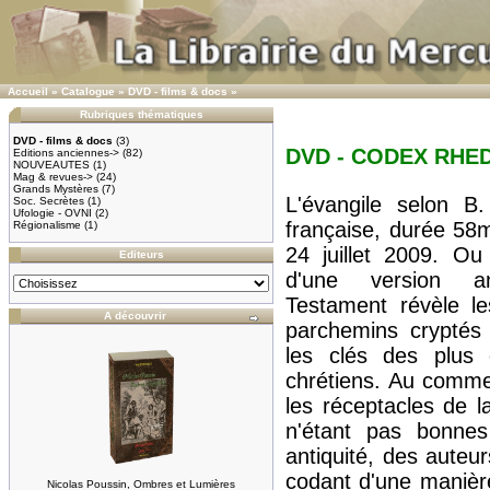
Accueil
»
Catalogue
»
DVD - films & docs
»
Rubriques thématiques
DVD - films & docs
(3)
DVD - CODEX RHE
Editions anciennes->
(82)
NOUVEAUTES
(1)
Mag & revues->
(24)
Grands Mystères
(7)
L'évangile selon B
Soc. Secrètes
(1)
Ufologie - OVNI
(2)
française, durée 58m
Régionalisme
(1)
24 juillet 2009. O
Editeurs
d'une version 
Testament révèle le
A découvrir
parchemins cryptés 
les clés des plus 
chrétiens. Au commen
les réceptacles de l
n'étant pas bonnes
antiquité, des auteu
codant d'une manièr
Nicolas Poussin, Ombres et Lumières