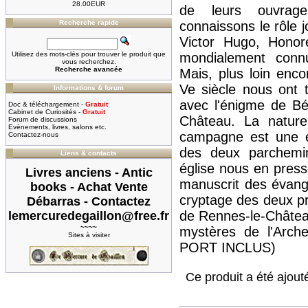
28.00EUR
de leurs ouvrag
Recherche rapide
connaissons le rôle 
Victor Hugo, Honor
Utilisez des mots-clés pour trouver le produit que
mondialement conn
vous recherchez.
Recherche avancée
Mais, plus loin enco
Ve siècle nous ont 
Informations & forum
avec l'énigme de Bé
Doc & téléchargement -
Gratuit
Cabinet de Curiosités -
Gratuit
Château. La natur
Forum de discussions
Evènements, livres, salons etc.
campagne est une én
Contactez-nous
des deux parchemin
Liens & contacts
église nous en pres
Livres anciens - Antic
manuscrit des évangi
books - Achat Vente
cryptage des deux pri
Débarras - Contactez
de Rennes-le-Château
lemercuredegaillon@free.fr
~~~~
mystères de l'Arch
Sites à visiter
PORT INCLUS)
Ce produit a été ajout