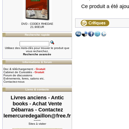
Ce produit a été ajo
DVD - CODEX RHEDAE
21.90EUR
Recherche rapide
Utilisez des mots-clés pour trouver le produit que
vous recherchez.
Recherche avancée
Informations & forum
Doc & téléchargement -
Gratuit
Cabinet de Curiosités -
Gratuit
Forum de discussions
Evènements, livres, salons etc.
Contactez-nous
Liens & contacts
Livres anciens - Antic
books - Achat Vente
Débarras - Contactez
lemercuredegaillon@free.fr
~~~~
Sites à visiter