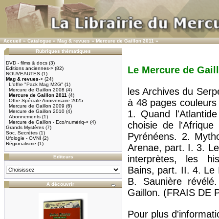
Accueil
»
Catalogue
»
Mag & revues
»
Mercure de Gaillon 2011
»
Rubriques thématiques
DVD - films & docs
(3)
Le Mercure de Gail
Editions anciennes->
(82)
NOUVEAUTES
(1)
Mag & revues
->
(24)
L'offre "Pack Mag M2G"
(1)
les Archives du Serp
Mercure de Gaillon 2008
(4)
Mercure de Gaillon 2011
(4)
à 48 pages couleur
Offre Spéciale Anniversaire 2025
Mercure de Gaillon 2009
(6)
Mercure de Gaillon 2010
(4)
1. Quand l'Atlantide
Abonnements
(1)
Mercure de Gaillon - Eco/numériq->
(4)
choisie de l'Afriqu
Grands Mystères
(7)
Soc. Secrètes
(1)
Pyrénéens. 2. Myth
Ufologie - OVNI
(2)
Régionalisme
(1)
Arenae, part. I. 3. 
interprètes, les hi
Editeurs
Bains, part. II. 4. L
B. Saunière révélé
A découvrir
Gaillon. (FRAIS DE
Pour plus d'informatio