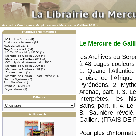
Accueil
»
Catalogue
»
Mag & revues
»
Mercure de Gaillon 2011
»
Rubriques thématiques
DVD - films & docs
(3)
Le Mercure de Gail
Editions anciennes->
(82)
NOUVEAUTES
(1)
Mag & revues
->
(24)
L'offre "Pack Mag M2G"
(1)
les Archives du Serp
Mercure de Gaillon 2008
(4)
Mercure de Gaillon 2011
(4)
à 48 pages couleur
Offre Spéciale Anniversaire 2025
Mercure de Gaillon 2009
(6)
Mercure de Gaillon 2010
(4)
1. Quand l'Atlantide
Abonnements
(1)
Mercure de Gaillon - Eco/numériq->
(4)
choisie de l'Afriqu
Grands Mystères
(7)
Soc. Secrètes
(1)
Pyrénéens. 2. Myth
Ufologie - OVNI
(2)
Régionalisme
(1)
Arenae, part. I. 3. 
interprètes, les hi
Editeurs
Bains, part. II. 4. L
B. Saunière révélé
A découvrir
Gaillon. (FRAIS DE
Pour plus d'informatio