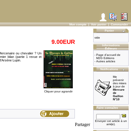
Mon compte
|
Voir panier
|
Commander
Panier
vide
9.00EUR
Informations
Editeurs
Mercenaire ou chevalier ? Un
-
Page d'accueil de
ier bilan (partie 1 revue et
M2G Editions
d'Arsène Lupin.
-
Autres articles
Notifications
Me
prévenir
des mises
à jour de
Mercure
Cliquer pour agrandir
de
Gaillon
N°10
Faire connaître
Envoyer cet article à un
Partager
ami(e).