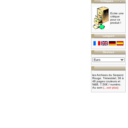
Critiques
Ecrire une
critique
pour ce
produit !
Langues
Devises
les Archives du Serpent
Rouge. Trimestriel, 36 à
48 pages couleurs et
N&B, 7,50€ / numéro.
Au som
(...voir plus)