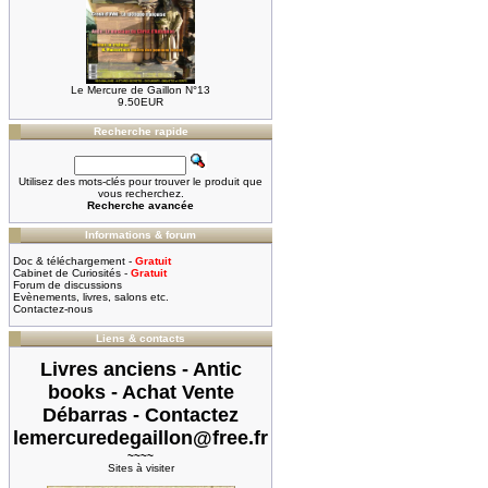
Le Mercure de Gaillon N°13
9.50EUR
Recherche rapide
Utilisez des mots-clés pour trouver le produit que
vous recherchez.
Recherche avancée
Informations & forum
Doc & téléchargement -
Gratuit
Cabinet de Curiosités -
Gratuit
Forum de discussions
Evènements, livres, salons etc.
Contactez-nous
Liens & contacts
Livres anciens - Antic
books - Achat Vente
Débarras - Contactez
lemercuredegaillon@free.fr
~~~~
Sites à visiter