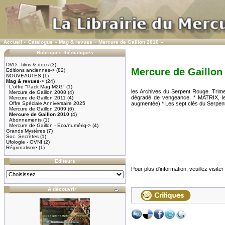
Accueil
»
Catalogue
»
Mag & revues
»
Mercure de Gaillon 2010
»
Rubriques thématiques
DVD - films & docs
(3)
Mercure de Gaillon
Editions anciennes->
(82)
NOUVEAUTES
(1)
Mag & revues
->
(24)
L'offre "Pack Mag M2G"
(1)
les Archives du Serpent Rouge. Trime
Mercure de Gaillon 2008
(4)
dégradé de vengeance. * MATRIX, les
Mercure de Gaillon 2011
(4)
Offre Spéciale Anniversaire 2025
augmentée) * Les sept clés du Serpent
Mercure de Gaillon 2009
(6)
Mercure de Gaillon 2010
(4)
Abonnements
(1)
Mercure de Gaillon - Eco/numériq->
(4)
Grands Mystères
(7)
Soc. Secrètes
(1)
Ufologie - OVNI
(2)
Régionalisme
(1)
Editeurs
Pour plus d'information, veuillez visiter
A découvrir