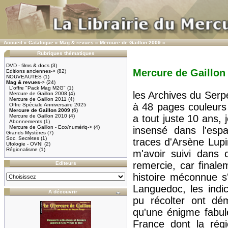
Accueil
»
Catalogue
»
Mag & revues
»
Mercure de Gaillon 2009
»
Rubriques thématiques
DVD - films & docs
(3)
Mercure de Gaillon
Editions anciennes->
(82)
NOUVEAUTES
(1)
Mag & revues
->
(24)
L'offre "Pack Mag M2G"
(1)
les Archives du Serp
Mercure de Gaillon 2008
(4)
Mercure de Gaillon 2011
(4)
à 48 pages couleurs
Offre Spéciale Anniversaire 2025
Mercure de Gaillon 2009
(6)
Mercure de Gaillon 2010
(4)
a tout juste 10 ans
Abonnements
(1)
Mercure de Gaillon - Eco/numériq->
(4)
insensé dans l'esp
Grands Mystères
(7)
Soc. Secrètes
(1)
traces d'Arsène Lup
Ufologie - OVNI
(2)
Régionalisme
(1)
m'avoir suivi dans 
remercie, car final
Editeurs
histoire méconnue s
Languedoc, les indi
A découvrir
pu récolter ont dém
qu'une énigme fabul
France dont la rég