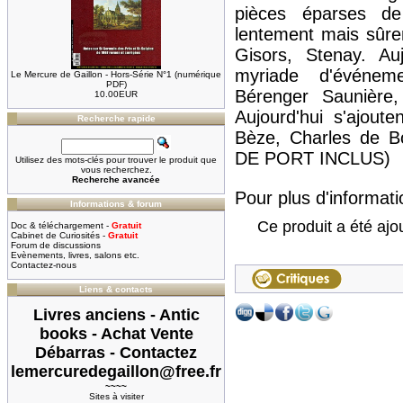
pièces éparses d
lentement mais sûre
Gisors, Stenay. Au
myriade d'événeme
Le Mercure de Gaillon - Hors-Série N°1 (numérique
PDF)
Bérenger Saunière,
10.00EUR
Aujourd'hui s'ajou
Recherche rapide
Bèze, Charles de B
DE PORT INCLUS)
Utilisez des mots-clés pour trouver le produit que
vous recherchez.
Recherche avancée
Pour plus d'informatio
Informations & forum
Ce produit a été ajo
Doc & téléchargement -
Gratuit
Cabinet de Curiosités -
Gratuit
Forum de discussions
Evènements, livres, salons etc.
Contactez-nous
Liens & contacts
Livres anciens - Antic
books - Achat Vente
Débarras - Contactez
lemercuredegaillon@free.fr
~~~~
Sites à visiter