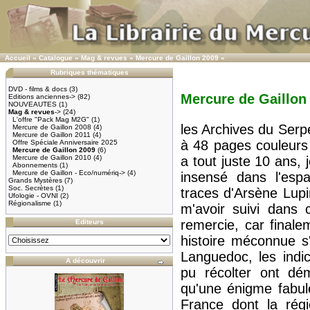
Accueil
»
Catalogue
»
Mag & revues
»
Mercure de Gaillon 2009
»
Rubriques thématiques
DVD - films & docs
(3)
Mercure de Gaillon
Editions anciennes->
(82)
NOUVEAUTES
(1)
Mag & revues
->
(24)
L'offre "Pack Mag M2G"
(1)
les Archives du Serp
Mercure de Gaillon 2008
(4)
Mercure de Gaillon 2011
(4)
à 48 pages couleurs
Offre Spéciale Anniversaire 2025
Mercure de Gaillon 2009
(6)
Mercure de Gaillon 2010
(4)
a tout juste 10 ans
Abonnements
(1)
Mercure de Gaillon - Eco/numériq->
(4)
insensé dans l'esp
Grands Mystères
(7)
Soc. Secrètes
(1)
traces d'Arsène Lup
Ufologie - OVNI
(2)
Régionalisme
(1)
m'avoir suivi dans 
remercie, car final
Editeurs
histoire méconnue s
Languedoc, les indi
A découvrir
pu récolter ont dém
qu'une énigme fabul
France dont la rég