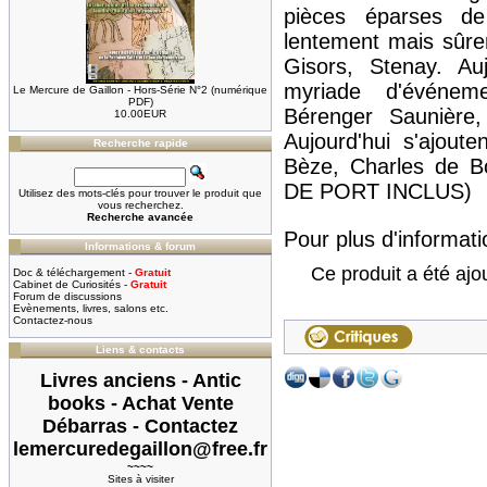
pièces éparses d
lentement mais sûre
Gisors, Stenay. Au
myriade d'événeme
Le Mercure de Gaillon - Hors-Série N°2 (numérique
PDF)
Bérenger Saunière,
10.00EUR
Aujourd'hui s'ajou
Recherche rapide
Bèze, Charles de B
DE PORT INCLUS)
Utilisez des mots-clés pour trouver le produit que
vous recherchez.
Recherche avancée
Pour plus d'informatio
Informations & forum
Ce produit a été ajo
Doc & téléchargement -
Gratuit
Cabinet de Curiosités -
Gratuit
Forum de discussions
Evènements, livres, salons etc.
Contactez-nous
Liens & contacts
Livres anciens - Antic
books - Achat Vente
Débarras - Contactez
lemercuredegaillon@free.fr
~~~~
Sites à visiter