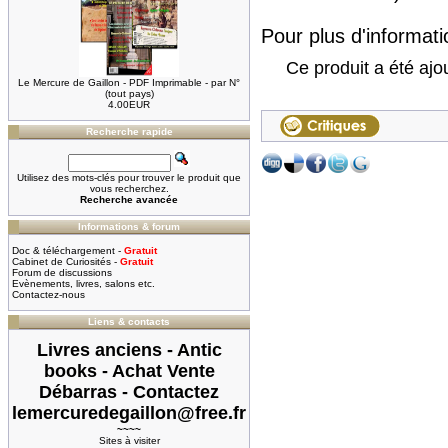
Pour plus d'informatio
Ce produit a été ajo
Le Mercure de Gaillon - PDF Imprimable - par N°
(tout pays)
4.00EUR
Recherche rapide
Utilisez des mots-clés pour trouver le produit que
vous recherchez.
Recherche avancée
Informations & forum
Doc & téléchargement -
Gratuit
Cabinet de Curiosités -
Gratuit
Forum de discussions
Evènements, livres, salons etc.
Contactez-nous
Liens & contacts
Livres anciens - Antic
books - Achat Vente
Débarras - Contactez
lemercuredegaillon@free.fr
~~~~
Sites à visiter