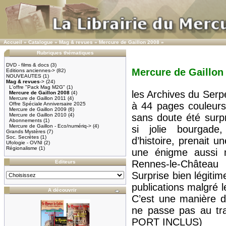
Accueil
»
Catalogue
»
Mag & revues
»
Mercure de Gaillon 2008
»
Rubriques thématiques
DVD - films & docs
(3)
Mercure de Gaillon
Editions anciennes->
(82)
NOUVEAUTES
(1)
Mag & revues
->
(24)
L'offre "Pack Mag M2G"
(1)
les Archives du Serp
Mercure de Gaillon 2008
(4)
Mercure de Gaillon 2011
(4)
à 44 pages couleurs
Offre Spéciale Anniversaire 2025
Mercure de Gaillon 2009
(6)
Mercure de Gaillon 2010
(4)
sans doute été surp
Abonnements
(1)
Mercure de Gaillon - Eco/numériq->
(4)
si jolie bourgad
Grands Mystères
(7)
Soc. Secrètes
(1)
d’histoire, prenait u
Ufologie - OVNI
(2)
Régionalisme
(1)
une énigme aussi m
Rennes-le-Château
Editeurs
Surprise bien légitim
publications malgré 
A découvrir
C’est une manière d
ne passe pas au tra
PORT INCLUS)