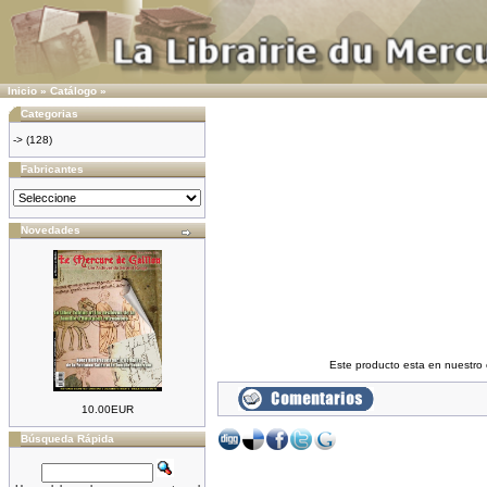
Inicio
»
Catálogo
»
Categorias
->
(128)
Fabricantes
Novedades
Este producto esta en nuestro
10.00EUR
Búsqueda Rápida