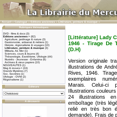
Accueil
»
Catalogue
»
Editions anciennes
»
Littérature, peinture & musique
»
Rubriques thématiques
DVD - films & docs
(3)
[Littérature] Lady C
Editions anciennes
->
(82)
Agriculture, jardinage & nature
(3)
1946 - Tirage De
Gastronomie, artisanat & métiers
(1)
Histoire, régionalisme & voyages
(10)
Littérature, peinture & musique
(3)
(D.H)
Militaria, Air, Mer
(1)
Sciences, cours & leçons
(4)
Thésorologie, Esotérisme, Ufologie
(44)
Illustrés - Jeunesse - Enfantina
(6)
Version originale tr
Archives & vieux papiers
(10)
NOUVEAUTES
(1)
illustrations de An
Mag & revues->
(24)
Grands Mystères
(7)
Rives, 1946. Tirag
Soc. Secrètes
(1)
Ufologie - OVNI
(2)
exemplaires numé
Régionalisme
(1)
Marais. Celui-ci 
Editeurs
Illustrations couleur
24 illustrations 
A découvrir
emboîtage (très légè
relié en très bon é
demande). Frais de 