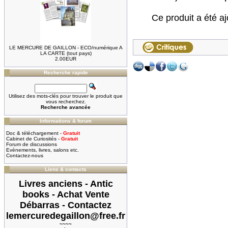
Ce produit a été a
LE MERCURE DE GAILLON - ECO/numérique A
LA CARTE (tout pays)
2.00EUR
Recherche rapide
Utilisez des mots-clés pour trouver le produit que
vous recherchez.
Recherche avancée
Informations & forum
Doc & téléchargement -
Gratuit
Cabinet de Curiosités -
Gratuit
Forum de discussions
Evènements, livres, salons etc.
Contactez-nous
Liens & contacts
Livres anciens - Antic
books - Achat Vente
Débarras - Contactez
lemercuredegaillon@free.fr
~~~~