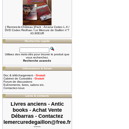
[ Rennes-le-Château ]Pack : Arcana Codex L.II /
DVD Codex Redhae / Le Mercure de Gaillon n°7
43.90EUR
Recherche rapide
Utilisez des mots-clés pour trouver le produit que
vous recherchez.
Recherche avancée
Informations & forum
Doc & téléchargement -
Gratuit
Cabinet de Curiosités -
Gratuit
Forum de discussions
Evènements, livres, salons etc.
Contactez-nous
Liens & contacts
Livres anciens - Antic
books - Achat Vente
Débarras - Contactez
lemercuredegaillon@free.fr
~~~~