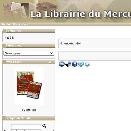
Inicio
»
Catálogo
»
Categorias
->
(128)
No encontrado!
Fabricantes
Novedades
27.00EUR
Búsqueda Rápida