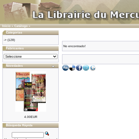
Inicio
»
Catálogo
»
Categorias
->
(128)
No encontrado!
Fabricantes
Novedades
4.00EUR
Búsqueda Rápida