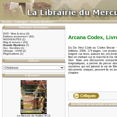
Accueil
»
Catalogue
»
Grands Mystères
»
Rubriques thématiques
DVD - films & docs
(3)
Arcana Codex, Livre
Editions anciennes->
(82)
NOUVEAUTES
(1)
Mag & revues->
(24)
Grands Mystères
(7)
Du Da Vinci Code au Codex Bezae - 
Soc. Secrètes
(1)
éditions, 2006, 174 pages. Les produc
Ufologie - OVNI
(2)
Régionalisme
(1)
énigme car leurs auteurs les ont écrits
filon en mettant sur le marché le Da V
Sion. Mais une découverte extraord
Editeurs
énigmatiques, a permis de percer des 
mystères qui ont jalonné la vie de Bé
documents uniques, peuvent-ils en avoi
chapitre.
A découvrir
Les clients qui ont acheté ce produi
Le Mercure de Gaillon N°13