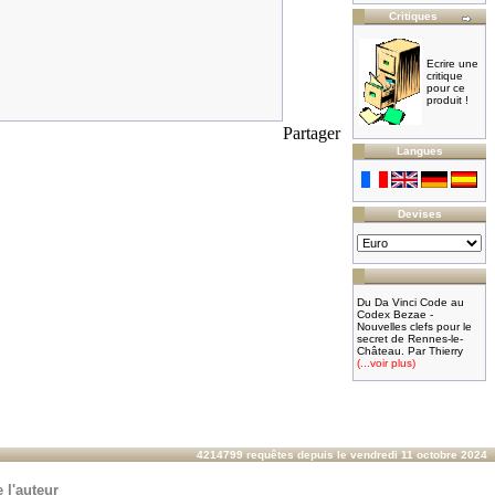
Critiques
Ecrire une
critique
pour ce
produit !
Partager
Langues
Devises
Du Da Vinci Code au
Codex Bezae -
Nouvelles clefs pour le
secret de Rennes-le-
Château. Par Thierry
(...voir plus)
4214799 requêtes depuis le vendredi 11 octobre 2024
 l'auteur