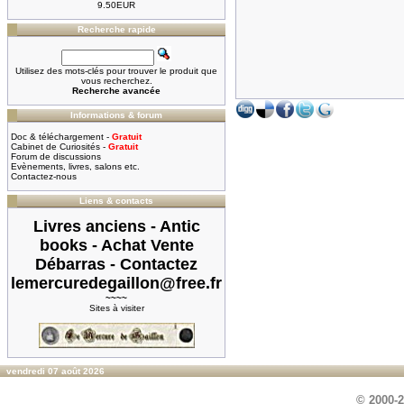
9.50EUR
Recherche rapide
Utilisez des mots-clés pour trouver le produit que
vous recherchez.
Recherche avancée
Informations & forum
Doc & téléchargement -
Gratuit
Cabinet de Curiosités -
Gratuit
Forum de discussions
Evènements, livres, salons etc.
Contactez-nous
Liens & contacts
Livres anciens - Antic
books - Achat Vente
Débarras - Contactez
lemercuredegaillon@free.fr
~~~~
Sites à visiter
vendredi 07 août 2026
© 2000-