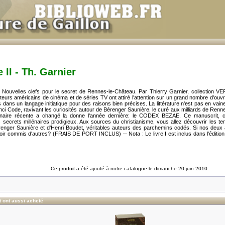
 II - Th. Garnier
Nouvelles clefs pour le secret de Rennes-le-Château. Par Thierry Garnier, collectio
teurs américains de cinéma et de séries TV ont attiré l'attention sur un grand nombre d'o
 dans un langage initiatique pour des raisons bien précises. La littérature n'est pas en vaine
inci Code, ravivant les curiosités autour de Bérenger Saunière, le curé aux milliards de Renn
inaire récente a changé la donne l'année dernière: le CODEX BEZAE. Ce manuscrit, c
secrets millénaires prodigieux. Aux sources du christianisme, vous allez découvrir les te
renger Saunière et d'Henri Boudet, véritables auteurs des parchemins codés. Si nos deux 
r commis d'autres? (FRAIS DE PORT INCLUS) -- Nota : Le livre I est inclus dans l'édition du li
Ce produit a été ajouté à notre catalogue le dimanche 20 juin 2010.
t ont aussi acheté