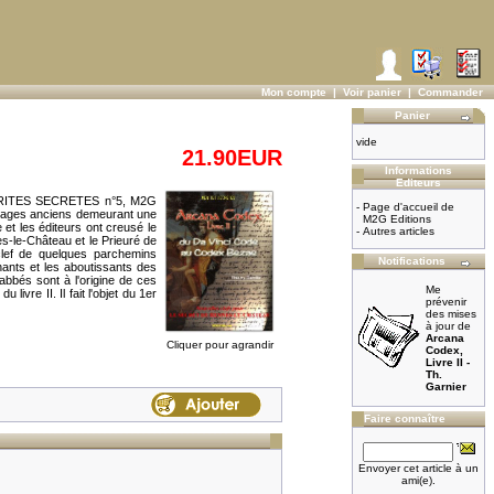
Mon compte
|
Voir panier
|
Commander
Panier
vide
21.90EUR
Informations
Editeurs
n VERITES SECRETES n°5, M2G
-
Page d'accueil de
uvrages anciens demeurant une
M2G Editions
 et les éditeurs ont creusé le
-
Autres articles
es-le-Château et le Prieuré de
lef de quelques parchemins
Notifications
nants et les aboutissants des
abbés sont à l'origine de ces
Me
vre II. Il fait l'objet du 1er
prévenir
des mises
à jour de
Arcana
Cliquer pour agrandir
Codex,
Livre II -
Th.
Garnier
Faire connaître
Envoyer cet article à un
ami(e).