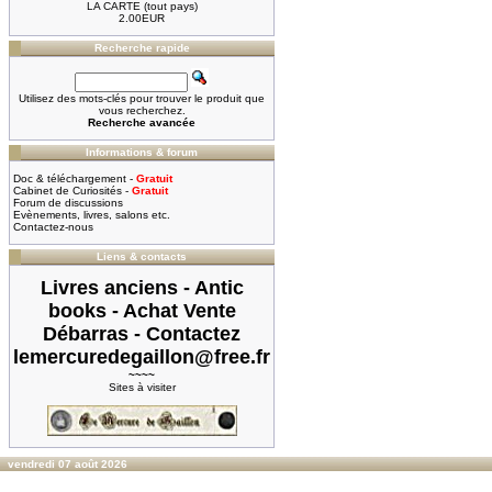
LA CARTE (tout pays)
2.00EUR
Recherche rapide
Utilisez des mots-clés pour trouver le produit que
vous recherchez.
Recherche avancée
Informations & forum
Doc & téléchargement -
Gratuit
Cabinet de Curiosités -
Gratuit
Forum de discussions
Evènements, livres, salons etc.
Contactez-nous
Liens & contacts
Livres anciens - Antic
books - Achat Vente
Débarras - Contactez
lemercuredegaillon@free.fr
~~~~
Sites à visiter
vendredi 07 août 2026