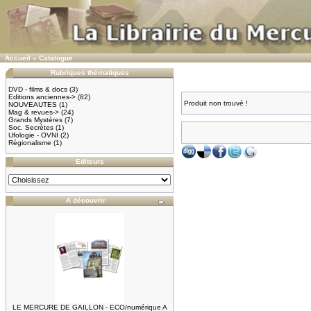
Accueil
»
Catalogue
Rubriques thématiques
DVD - films & docs
(3)
Editions anciennes->
(82)
Produit non trouvé !
NOUVEAUTES
(1)
Mag & revues->
(24)
Grands Mystères
(7)
Soc. Secrètes
(1)
Ufologie - OVNI
(2)
Régionalisme
(1)
Editeurs
A découvrir
LE MERCURE DE GAILLON - ECO/numérique A