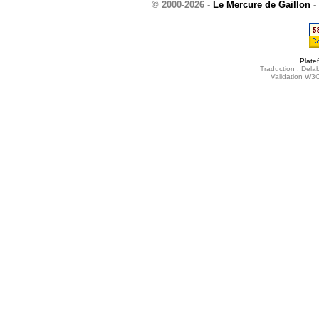
© 2000-2026
-
Le Mercure de Gaillon
-
Plate
Traduction : Delab
Validation W3C