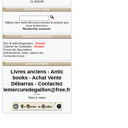
21.90EUR
Recherche rapide
Utilisez des mots-clés pour trouver le produit que
vous recherchez.
Recherche avancée
Informations & forum
Doc & téléchargement -
Gratuit
Cabinet de Curiosités -
Gratuit
Forum de discussions
Evènements, livres, salons etc.
Contactez-nous
Liens & contacts
Livres anciens - Antic
books - Achat Vente
Débarras - Contactez
lemercuredegaillon@free.fr
~~~~
Sites à visiter