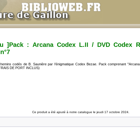
au ]Pack : Arcana Codex L.II / DVD Codex 
 n°7
rchemins codés de B. Saunière par l’énigmatique Codex Bezae. Pack comprenant "Arcan
7 (FRAIS DE PORT INCLUS)
Ce produit a été ajouté à notre catalogue le jeudi 17 octobre 2024.