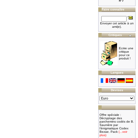
n°7
Faire connaître
Envoyer cet article à un
ami(e).
Critiques
Ecrire une
critique
pour ce
produit !
Langues
Devises
Offre spéciale :
Décryptage des
parchemins codés de B.
Saunière par
l’énigmatique Codex
Bezae. Pack
(...voir
plus)