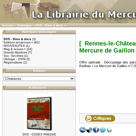
Accueil
»
Catalogue
»
DVD - films & docs
»
Rubriques thématiques
DVD - films & docs
(3)
[ Rennes-le-Châte
Editions anciennes->
(82)
NOUVEAUTES
(1)
Mercure de Gaillon
Mag & revues->
(24)
Grands Mystères
(7)
Soc. Secrètes
(1)
Ufologie - OVNI
(2)
Offre spéciale : Décryptage des pa
Régionalisme
(1)
Redhae + Le Mercure de Gaillon n°
Editeurs
A découvrir
DVD - CODEX RHEDAE