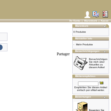
Ihr Konto
|
Warenkorb
|
Kasse
Warenkorb
0 Produkte
Hersteller Info
-
Mehr Produkte
Benachrichtigungen
Partager
Benachrichtigen
Sie mich über
Aktuelles zu
diesem Artikel
Weiterempfehlen
Empfehlen Sie diesen Artikel
einfach per eMail weiter.
Bewertungen
Bewerten Sie