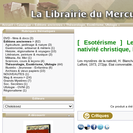
Accueil
»
Catalogue
»
Editions anciennes
»
Thésorologie, Esotérisme, Ufologie
»
Rubriques thématiques
DVD - films & docs
(3)
[ Esotérisme ] L
Editions anciennes
->
(82)
Agriculture, jardinage & nature
(3)
nativité christique,
Gastronomie, artisanat & métiers
(1)
Histoire, régionalisme & voyages
(10)
Littérature, peinture & musique
(3)
Militaria, Air, Mer
(1)
Les mystères de la nativité, H. Blancha
Sciences, cours & leçons
(4)
Thésorologie, Esotérisme, Ufologie
(44)
Laffont, 1973, 272pp. Etat convenable.
Illustrés - Jeunesse - Enfantina
(6)
Archives & vieux papiers
(10)
NOUVEAUTES
(1)
Mag & revues->
(24)
Grands Mystères
(7)
Soc. Secrètes
(1)
Ufologie - OVNI
(2)
Régionalisme
(1)
Editeurs
Ce produit a été
A découvrir