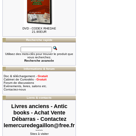
DVD - CODEX RHEDAE
21.90EUR
Recherche rapide
Utilisez des mots-clés pour trouver le produit que
vous recherchez.
Recherche avancée
Informations & forum
Doc & téléchargement -
Gratuit
Cabinet de Curiosités -
Gratuit
Forum de discussions
Evènements, livres, salons etc.
Contactez-nous
Liens & contacts
Livres anciens - Antic
books - Achat Vente
Débarras - Contactez
lemercuredegaillon@free.fr
~~~~
Sites à visiter