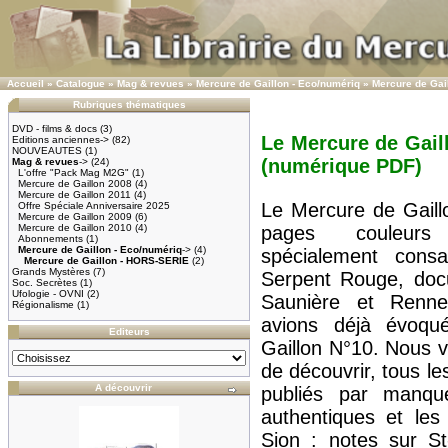
Accueil
»
Catalogue
»
Mag & revues
»
Mercure de Gaillon - Eco/numériq
»
Mercure de Gai
Rubriques thématiques
DVD - films & docs
(3)
Le Mercure de Gaill
Editions anciennes->
(82)
NOUVEAUTES
(1)
(numérique PDF)
Mag & revues
->
(24)
L'offre "Pack Mag M2G"
(1)
Mercure de Gaillon 2008
(4)
Mercure de Gaillon 2011
(4)
Le Mercure de Gaill
Offre Spéciale Anniversaire 2025
Mercure de Gaillon 2009
(6)
Mercure de Gaillon 2010
(4)
pages couleurs
Abonnements
(1)
Mercure de Gaillon - Eco/numériq
->
(4)
spécialement cons
Mercure de Gaillon - HORS-SERIE
(2)
Grands Mystères
(7)
Serpent Rouge, docu
Soc. Secrètes
(1)
Ufologie - OVNI
(2)
Saunière et Renne
Régionalisme
(1)
avions déjà évoqu
Editeurs
Gaillon N°10. Nous v
de découvrir, tous l
A découvrir
publiés par manqu
authentiques et les
Sion : notes sur St