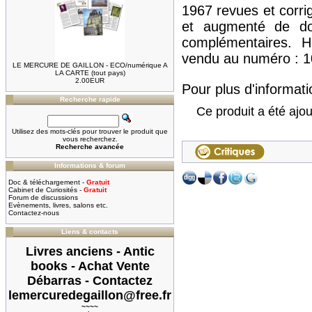
1967 revues et corr
et augmenté de do
complémentaires. 
vendu au numéro : 10
LE MERCURE DE GAILLON - ECO/numérique A
LA CARTE (tout pays)
2.00EUR
Pour plus d'informatio
Recherche rapide
Ce produit a été ajou
Utilisez des mots-clés pour trouver le produit que
vous recherchez.
Recherche avancée
Informations & forum
Doc & téléchargement -
Gratuit
Cabinet de Curiosités -
Gratuit
Forum de discussions
Evènements, livres, salons etc.
Contactez-nous
Liens & contacts
Livres anciens - Antic
books - Achat Vente
Débarras - Contactez
lemercuredegaillon@free.fr
~~~~