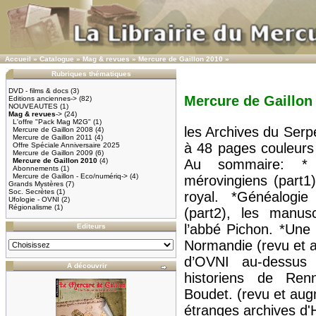
Accueil
»
Catalogue
»
Mag & revues
»
Mercure de Gaillon 2010
»
Rubriques thématiques
DVD - films & docs
(3)
Mercure de Gaillon
Editions anciennes->
(82)
NOUVEAUTES
(1)
Mag & revues
->
(24)
L'offre "Pack Mag M2G"
(1)
les Archives du Serp
Mercure de Gaillon 2008
(4)
Mercure de Gaillon 2011
(4)
à 48 pages couleurs
Offre Spéciale Anniversaire 2025
Mercure de Gaillon 2009
(6)
Mercure de Gaillon 2010
(4)
Au sommaire: * 
Abonnements
(1)
Mercure de Gaillon - Eco/numériq->
(4)
mérovingiens (part1)
Grands Mystères
(7)
Soc. Secrètes
(1)
royal. *Généalogie
Ufologie - OVNI
(2)
Régionalisme
(1)
(part2), les manus
l’abbé Pichon. *Une
Editeurs
Normandie (revu et a
d’OVNI au-dessus 
A découvrir
historiens de Renn
Boudet. (revu et augm
étranges archives d'