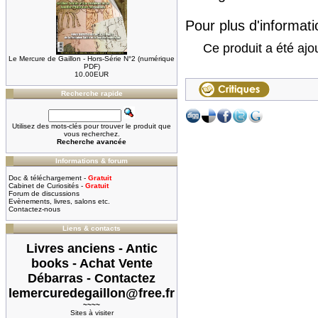
Pour plus d'informatio
Ce produit a été ajo
Le Mercure de Gaillon - Hors-Série N°2 (numérique
PDF)
10.00EUR
Recherche rapide
Utilisez des mots-clés pour trouver le produit que
vous recherchez.
Recherche avancée
Informations & forum
Doc & téléchargement -
Gratuit
Cabinet de Curiosités -
Gratuit
Forum de discussions
Evènements, livres, salons etc.
Contactez-nous
Liens & contacts
Livres anciens - Antic
books - Achat Vente
Débarras - Contactez
lemercuredegaillon@free.fr
~~~~
Sites à visiter