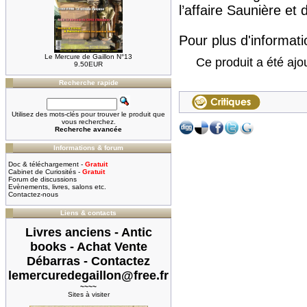
l’affaire Saunière et 
Pour plus d'informatio
Le Mercure de Gaillon N°13
Ce produit a été ajo
9.50EUR
Recherche rapide
Utilisez des mots-clés pour trouver le produit que
vous recherchez.
Recherche avancée
Informations & forum
Doc & téléchargement -
Gratuit
Cabinet de Curiosités -
Gratuit
Forum de discussions
Evènements, livres, salons etc.
Contactez-nous
Liens & contacts
Livres anciens - Antic
books - Achat Vente
Débarras - Contactez
lemercuredegaillon@free.fr
~~~~
Sites à visiter