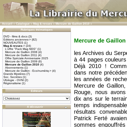
Accueil
»
Catalogue
»
Mag & revues
»
Mercure de Gaillon 2010
»
Rubriques thématiques
DVD - films & docs
(3)
Mercure de Gaillon
Editions anciennes->
(82)
NOUVEAUTES
(1)
Mag & revues
->
(24)
L'offre "Pack Mag M2G"
(1)
les Archives du Serp
Mercure de Gaillon 2008
(4)
Mercure de Gaillon 2011
(4)
à 44 pages couleurs
Offre Spéciale Anniversaire 2025
Mercure de Gaillon 2009
(6)
Mercure de Gaillon 2010
(4)
Déjà 2010 ! Comme
Abonnements
(1)
Mercure de Gaillon - Eco/numériq->
(4)
dans notre précéde
Grands Mystères
(7)
Soc. Secrètes
(1)
les années de reche
Ufologie - OVNI
(2)
Régionalisme
(1)
Mercure de Gaillon,
Rouge, nous avons 
Editeurs
dix ans sur le terr
temps indispensabl
A découvrir
résultats convenabl
Patrick Ferté avaie
sommes engouffrés