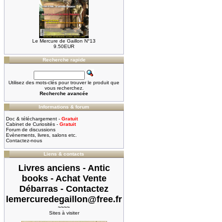
Le Mercure de Gaillon N°13
9.50EUR
Recherche rapide
Utilisez des mots-clés pour trouver le produit que
vous recherchez.
Recherche avancée
Informations & forum
Doc & téléchargement -
Gratuit
Cabinet de Curiosités -
Gratuit
Forum de discussions
Evènements, livres, salons etc.
Contactez-nous
Liens & contacts
Livres anciens - Antic
books - Achat Vente
Débarras - Contactez
lemercuredegaillon@free.fr
~~~~
Sites à visiter