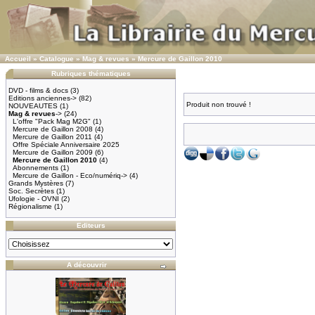
Accueil
»
Catalogue
»
Mag & revues
»
Mercure de Gaillon 2010
Rubriques thématiques
DVD - films & docs
(3)
Editions anciennes->
(82)
Produit non trouvé !
NOUVEAUTES
(1)
Mag & revues
->
(24)
L'offre "Pack Mag M2G"
(1)
Mercure de Gaillon 2008
(4)
Mercure de Gaillon 2011
(4)
Offre Spéciale Anniversaire 2025
Mercure de Gaillon 2009
(6)
Mercure de Gaillon 2010
(4)
Abonnements
(1)
Mercure de Gaillon - Eco/numériq->
(4)
Grands Mystères
(7)
Soc. Secrètes
(1)
Ufologie - OVNI
(2)
Régionalisme
(1)
Editeurs
A découvrir